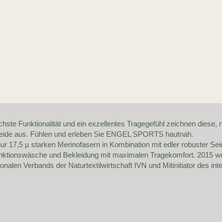
hste Funktionalität und ein exzellentes Tragegefühl zeichnen diese, n
 Seide aus. Fühlen und erleben Sie ENGEL SPORTS hautnah.
nur 17,5 µ starken Merinofasern in Kombination mit edler robuster S
Funktionswäsche und Bekleidung mit maximalen Tragekomfort. 2015 w
nalen Verbands der Naturtextilwirtschaft IVN und Mitinitiator des in