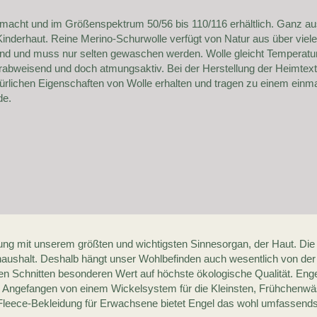
gemacht und im Größenspektrum 50/56 bis 110/116 erhältlich. Ganz a
rhaut. Reine Merino-Schurwolle verfügt von Natur aus über viele to
d und muss nur selten gewaschen werden. Wolle gleicht Temperature
asserabweisend und doch atmungsaktiv. Bei der Herstellung der Heimtex
rlichen Eigenschaften von Wolle erhalten und tragen zu einem einm
de.
ung mit unserem größten und wichtigsten Sinnesorgan, der Haut. Die 
aushalt. Deshalb hängt unser Wohlbefinden auch wesentlich von der
 Schnitten besonderen Wert auf höchste ökologische Qualität. Engel is
. Angefangen von einem Wickelsystem für die Kleinsten, Frühchenw
 Fleece-Bekleidung für Erwachsene bietet Engel das wohl umfassen