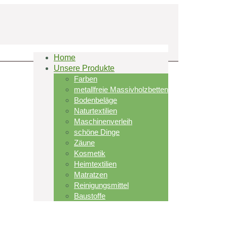
Home
Unsere Produkte
Farben
metallfreie Massivholzbetten
Bodenbeläge
Naturtextilien
Maschinenverleih
schöne Dinge
Zäune
Kosmetik
Heimtextilien
Matratzen
Reinigungsmittel
Baustoffe