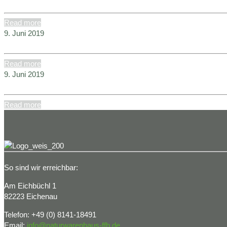
Read more
9. Juni 2019
Read more
9. Juni 2019
Read more
So sind wir erreichbar:
Am Eichbüchl 1
82223 Eichenau
Telefon: +49 (0) 8141-18491
Email:
info@naturwarenhaus-ffb.de