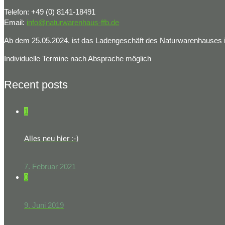
Telefon: +49 (0) 8141-18491
Email:
info@naturwarenhaus-ffb.de
Ab dem 25.05.2024. ist das Ladengeschäft des Naturwarenhauses in
Individuelle Termine nach Absprache möglich
Recent posts
1
Alles neu hier :-)
7. Februar 2021
0
9. Juni 2019