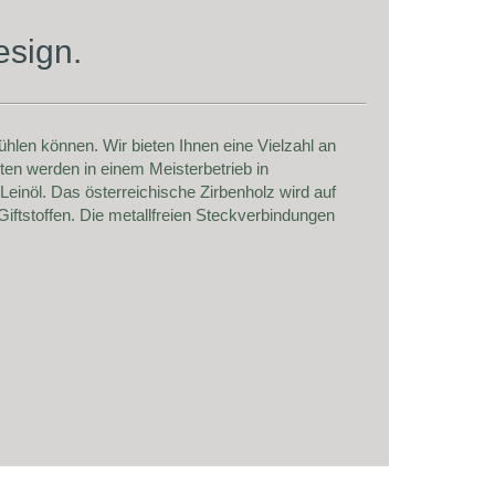
esign.
hlen können. Wir bieten Ihnen eine Vielzahl an
ten werden in einem Meisterbetrieb in
einöl. Das österreichische Zirbenholz wird auf
iftstoffen. Die metallfreien Steckverbindungen