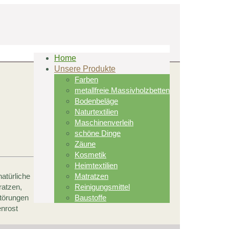
Home
Unsere Produkte
Farben
metallfreie Massivholzbetten
Bodenbeläge
Naturtextilien
Maschinenverleih
schöne Dinge
Zäune
Kosmetik
Heimtextilien
atürliche
Matratzen
ratzen,
Reinigungsmittel
störungen
Baustoffe
enrost